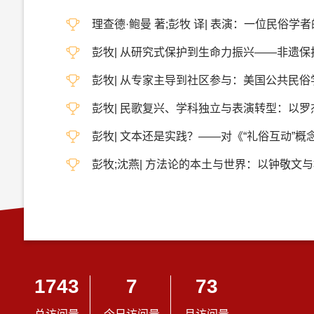
理查德·鲍曼 著;彭牧 译| 表演：一位民俗学者的语言
彭牧| 从研究式保护到生命力振兴——非遗保护中政府、
彭牧| 从专家主导到社区参与：美国公共民俗学与《保护
彭牧| 民歌复兴、学科独立与表演转型：以罗杰·亚伯拉罕
彭牧| 文本还是实践？——对《“礼俗互动”概念的学术价
彭牧;沈燕| 方法论的本土与世界：以钟敬文与松村武雄的
1743
7
73