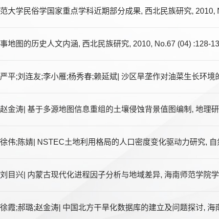
大学民俗学国家重点学科近期部分成果, 西北民族研究, 2010, No.67 
地图的历史人文内涵, 西北民族研究, 2010, No.67 (04) :128-13
严平;刘连友;李小雁;杨秀春;赖延斌| 沙区旱垄作对油菜生长环境的影响, 土壤
赵金涛| 基于多源地图信息重组的土壤侵蚀背景值图编制, 地理研究, 2005
徐伟;陈婧| NSTEC土地利用格局的人口密度变化驱动力研究, 自然资源学报
刘目兴| 内蒙古现代化进程因子分析与地域差异, 海南师范学院学报(自然科学
徐霞;郝璐;赵金涛| 中国北方干旱化数据库的建立及问题探讨, 海南师范学院