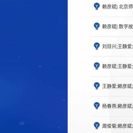
赖彦斌| 北京师范
赖彦斌| 数字故事
刘目兴;王静爱;
赖彦斌;王静爱;
王静爱;赖彦斌;
杨春燕;赖彦斌;
周俊菊;赖彦斌;