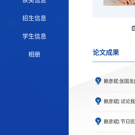
获奖信息
招生信息
学生信息
论文成果
相册
赖彦斌;张国龙| 
赖彦斌| 试论我国
赖彦斌| 节日民俗